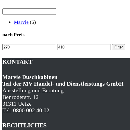
Marvie
(5)
nach Preis
Min.
Max.
Filter
Preis
Preis
KONTAKT
Marvie Duschkabinen
Teil der MV Handel- und Dienstleistungs GmbH
Ausstellung und Beratung
Benroderstr. 12
31311 Uetze
Tel: 0800 002 40 02
RECHTLICHES