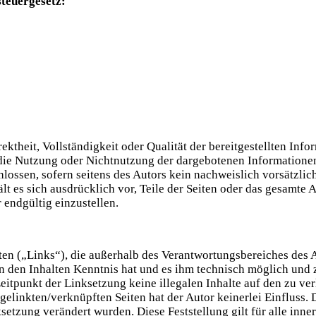
teuergesetz:
ektheit, Vollständigkeit oder Qualität der bereitgestellten In
h die Nutzung oder Nichtnutzung der dargebotenen Informatione
ossen, sofern seitens des Autors kein nachweislich vorsätzlich
lt es sich ausdrücklich vor, Teile der Seiten oder das gesamt
 endgültig einzustellen.
iten („Links“), die außerhalb des Verantwortungsbereiches des 
von den Inhalten Kenntnis hat und es ihm technisch möglich und
eitpunkt der Linksetzung keine illegalen Inhalte auf den zu ve
gelinkten/verknüpften Seiten hat der Autor keinerlei Einfluss. 
nksetzung verändert wurden. Diese Feststellung gilt für alle inn