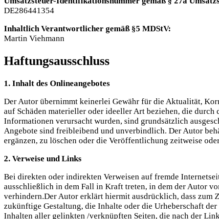
Umsatzsteuer-Identifikationsnummer gemäß § 27a Umsatzs
DE286441354
Inhaltlich Verantwortlicher gemäß §5 MDStV:
Martin Viehmann
Haftungsausschluss
1. Inhalt des Onlineangebotes
Der Autor übernimmt keinerlei Gewähr für die Aktualität, Korr
auf Schäden materieller oder ideeller Art beziehen, die durc
Informationen verursacht wurden, sind grundsätzlich ausgeschl
Angebote sind freibleibend und unverbindlich. Der Autor behä
ergänzen, zu löschen oder die Veröffentlichung zeitweise oder
2. Verweise und Links
Bei direkten oder indirekten Verweisen auf fremde Internetse
ausschließlich in dem Fall in Kraft treten, in dem der Autor 
verhindern.Der Autor erklärt hiermit ausdrücklich, dass zum Z
zukünftige Gestaltung, die Inhalte oder die Urheberschaft der 
Inhalten aller gelinkten /verknüpften Seiten, die nach der Li