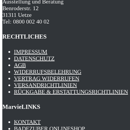
Ausstellung und Beratung
Benroderstr. 12
31311 Uetze
Tel: 0800 002 40 02
RECHTLICHES
IMPRESSUM
DATENSCHUTZ
AGB
WIDERRUFSBELEHRUNG
VERTRAG WIDERRUFEN
VERSANDRICHTLINIEN
RÜCKGABE & ERSTATTUNGS­RICHTLINIEN
MarvieLINKS
KONTAKT
BADEZUBER ONLINESHOP