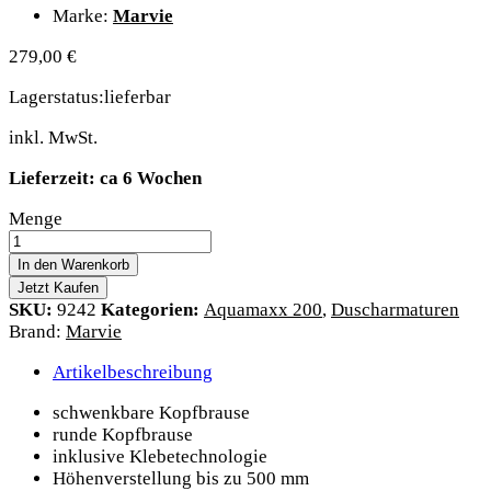
Marke:
Marvie
279,00
€
Lagerstatus:
lieferbar
inkl. MwSt.
Lieferzeit: ca 6 Wochen
Aquamaxx
Menge
200
Kopfbrause
In den Warenkorb
rund
Jetzt Kaufen
für
SKU:
9242
Kategorien:
Aquamaxx 200
,
Duscharmaturen
separate
Brand:
Marvie
Armatur
quantity
Artikelbeschreibung
schwenkbare Kopfbrause
runde Kopfbrause
inklusive Klebetechnologie
Höhenverstellung bis zu 500 mm