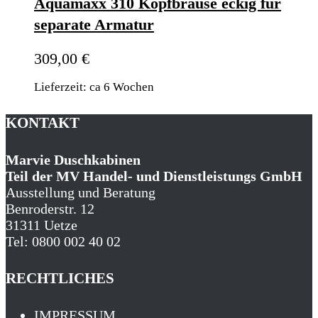
Aquamaxx 310 Kopfbrause eckig für
separate Armatur
309,00
€
Lieferzeit: ca 6 Wochen
KONTAKT
Marvie Duschkabinen
Teil der MV Handel- und Dienstleistungs GmbH
Ausstellung und Beratung
Benroderstr. 12
31311 Uetze
Tel: 0800 002 40 02
RECHTLICHES
IMPRESSUM