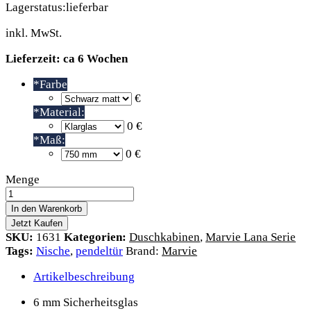
Lagerstatus:
lieferbar
inkl. MwSt.
Lieferzeit: ca 6 Wochen
*
Farbe
€
*
Material:
0 €
*
Maß:
0 €
Lana
Menge
6
Pendeltür
In den Warenkorb
für
Jetzt Kaufen
Nische
SKU:
1631
Kategorien:
Duschkabinen
,
Marvie Lana Serie
quantity
Tags:
Nische
,
pendeltür
Brand:
Marvie
Artikelbeschreibung
6 mm Sicherheitsglas